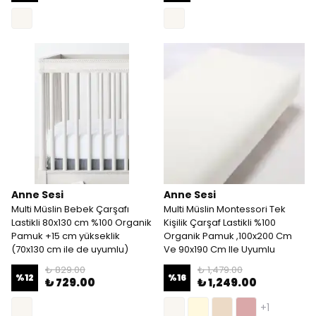
Anne Sesi
Anne Sesi
Multi Müslin Bebek Çarşafı
Multi Müslin Montessori Tek
Lastikli 80x130 cm %100 Organik
Kişilik Çarşaf Lastikli %100
Pamuk +15 cm yükseklik
Organik Pamuk ,100x200 Cm
(70x130 cm ile de uyumlu)
Ve 90x190 Cm Ile Uyumlu
₺ 829.00
₺ 1,479.00
%
12
%
16
₺ 729.00
₺ 1,249.00
+1