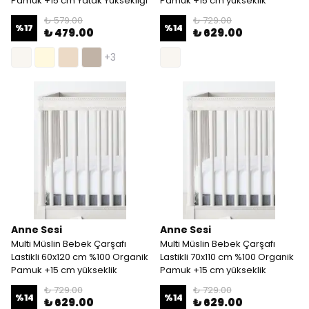
Pamuk +15 cm Yatak Yüksekliği
Pamuk +15 cm yükseklik
₺ 579.00
₺ 729.00
%
17
%
14
₺ 479.00
₺ 629.00
+3
Anne Sesi
Anne Sesi
Multi Müslin Bebek Çarşafı
Multi Müslin Bebek Çarşafı
Lastikli 60x120 cm %100 Organik
Lastikli 70x110 cm %100 Organik
Pamuk +15 cm yükseklik
Pamuk +15 cm yükseklik
₺ 729.00
₺ 729.00
%
14
%
14
₺ 629.00
₺ 629.00