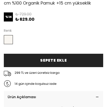
cm %100 Organik Pamuk +15 cm yükseklik
₺ 729.00
%
14
₺ 629.00
Renk
SEPETE EKLE
299 TL ve üzeri ücretsiz kargo
14 gün içinde koşulsuz iade
Ürün Açıklaması