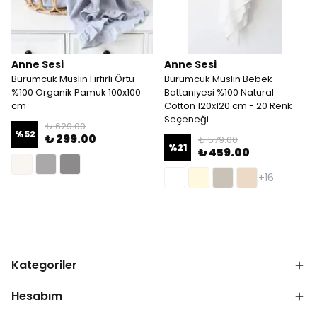
Anne Sesi
Anne Sesi
Bürümcük Müslin Fırfırlı Örtü
Bürümcük Müslin Bebek
%100 Organik Pamuk 100x100
Battaniyesi %100 Natural
cm
Cotton 120x120 cm - 20 Renk
Seçeneği
₺ 629.00
%
52
₺ 299.00
₺ 579.00
%
21
₺ 459.00
+16
Kategoriler
Hesabım