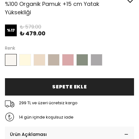
%100 Organik Pamuk +15 cm Yatak
Yüksekliği
₺ 579.00
%
17
₺ 479.00
Renk
SEPETE EKLE
299 TL ve üzeri ücretsiz kargo
14 gün içinde koşulsuz iade
Ürün Açıklaması