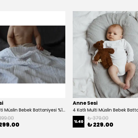
si
Anne Sesi
4 Katlı Multi Müslin Bebek Battaniyesi %100 Organik Pamuk 70x100 cm
399.00
₺ 379.00
%
40
299.00
₺ 229.00