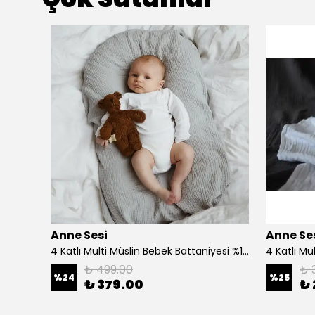
Anne Sesi
Anne Se
Bürümcük Müslin 2'li Bebek Yastık Kılıfı %100 Doğal Pamuk , 35x45 Cm - Yeşil
4 Katlı Multi Müslin Bebek Battaniyesi %100 Organik Pamuk 100x100 cm
₺ 499.00
₺ 
%
24
%
25
₺ 379.00
₺ 