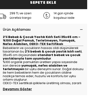
SEPETE EKLE
299 TL ve üzeri
14 gün içinde
ücretsiz kargo
koşulsuz iade
Ürün Açıklaması
2’li Bebek & Çocuk Yastık Kılıfı Seti 35x45 cm –
%100 Doğal Pamuk, Terletmeyen, Yumuşak,
Nefes Alabilen, OEKO-TEX Sertifikalı
Bebeklerin ve çocukların hassas cildi düşünülerek
tasarlanan bu
2’li bebek & çocuk yastık kılıfı seti
,
35x45 cm ölçüsündeki
standart bebek ve çocuk
yastıklarıyla tam uyumludur
.
%100 organik pamuktan üretilen yapısı sayesinde
son derece
yumuşak, nefes alabilen ve
terletmeyen
bir uyku deneyimi sunar. Doğal dokusu
ile hem bebeklerin hem de çocukların cildine
nazikçe temas eder, huzurlu ve konforlu bir uyku
ortamı oluşturur.
OEKO-TEX sertifikalı ipliklerle üretilmiş olması, zararlı
Devamını Göster