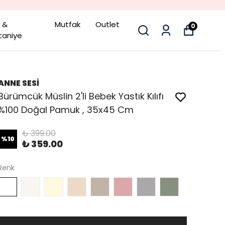
e &
Mutfak
Outlet
0
taniye
ANNE SESİ
Bürümcük Müslin 2'li Bebek Yastık Kılıfı
%100 Doğal Pamuk , 35x45 Cm
₺ 399.00
%
10
₺ 359.00
Renk