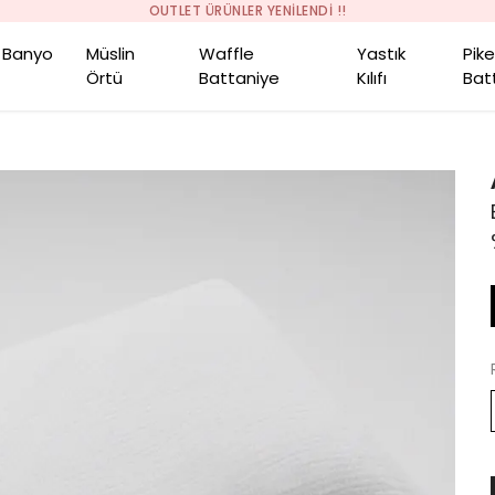
OUTLET ÜRÜNLER YENİLENDİ !!
Banyo
Müslin
Waffle
Yastık
Pik
Örtü
Battaniye
Kılıfı
Bat