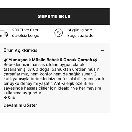
SEPETE EKLE
299 TL ve üzeri
14 gün içinde
ücretsiz kargo
koşulsuz iade
Ürün Açıklaması
🌿 Yumuşacık Müslin Bebek & Çocuk Çarşafı 🌿
Bebeklerinizin hassas cildine uygun olarak
tasarlanmış, %100 doğal pamuktan üretilen müslin
çarşaflarımız, hem konfor hem de sağlık sunar. 2
katlı yapısıyla bebeklerinize nefes alabilir, yumuşacık
bir uyku deneyimi yaşatır. Anti-alerjik özellikleri
sayesinde hassas ciltler için idealdir ve her mevsim
kullanıma uygundur.
🍀&nb
Devamını Göster