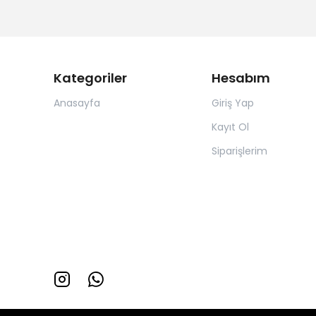
Kategoriler
Hesabım
Anasayfa
Giriş Yap
Kayıt Ol
Siparişlerim