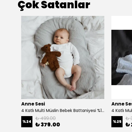
Çok Satanlar
Anne Sesi
Anne Se
Bürümcük Müslin 2'li Bebek Yastık Kılıfı %100 Doğal Pamuk , 35x45 Cm - Yeşil
4 Katlı Multi Müslin Bebek Battaniyesi %100 Organik Pamuk 100x100 cm
₺ 499.00
₺ 
%
24
%
25
₺ 379.00
₺ 