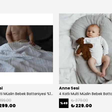
si
Anne Sesi
4 Katlı Multi Müslin Bebek Battaniyesi %100 Organik Pamuk 70x100 cm
399.00
₺ 379.00
%
40
299.00
₺ 229.00