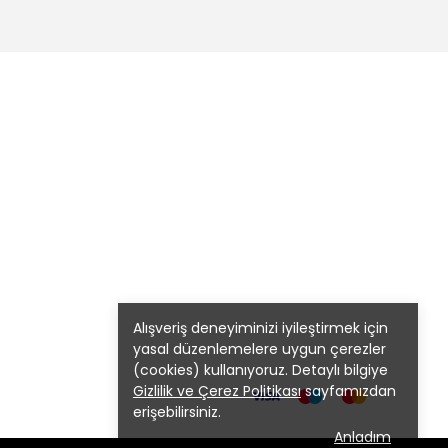
Alışveriş deneyiminizi iyileştirmek için
yasal düzenlemelere uygun çerezler
(cookies) kullanıyoruz. Detaylı bilgiye
Gizlilik ve Çerez Politikası
sayfamızdan
erişebilirsiniz.
Anladım