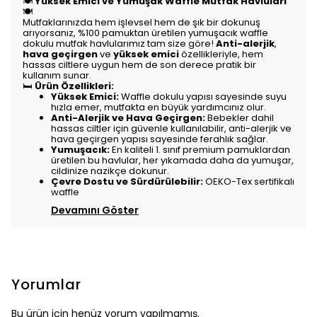
🍽️
Yüksek Emici ve Yumuşak Waffle Mutfak Havluları
🍽️
Mutfaklarınızda hem işlevsel hem de şık bir dokunuş
arıyorsanız, %100 pamuktan üretilen yumuşacık waffle
dokulu mutfak havlularımız tam size göre!
Anti-alerjik
,
hava geçirgen
ve
yüksek emici
özellikleriyle, hem
hassas ciltlere uygun hem de son derece pratik bir
kullanım sunar.
🛏️
Ürün Özellikleri:
Yüksek Emici:
Waffle dokulu yapısı sayesinde suyu
hızla emer, mutfakta en büyük yardımcınız olur.
Anti-Alerjik ve Hava Geçirgen:
Bebekler dahil
hassas ciltler için güvenle kullanılabilir, anti-alerjik ve
hava geçirgen yapısı sayesinde ferahlık sağlar.
Yumuşacık:
En kaliteli 1. sınıf premium pamuklardan
üretilen bu havlular, her yıkamada daha da yumuşar,
cildinize nazikçe dokunur.
Çevre Dostu ve Sürdürülebilir:
OEKO-Tex sertifikalı
waffle
Devamını Göster
Yorumlar
Bu ürün için henüz yorum yapılmamış.