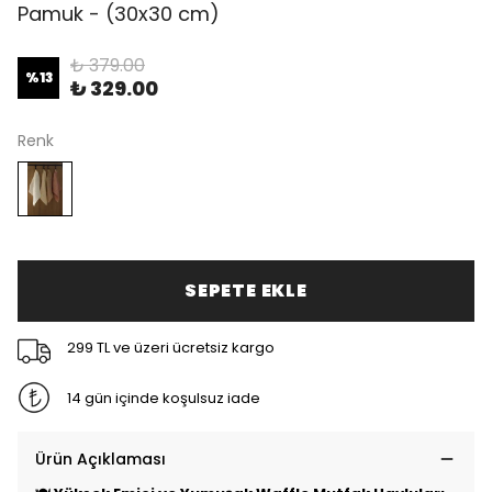
Pamuk - (30x30 cm)
₺ 379.00
%
13
₺ 329.00
Renk
SEPETE EKLE
299 TL ve üzeri ücretsiz kargo
14 gün içinde koşulsuz iade
Ürün Açıklaması