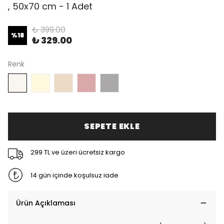
, 50x70 cm - 1 Adet
₺ 399.00
%
18
₺ 329.00
Renk
SEPETE EKLE
299 TL ve üzeri ücretsiz kargo
14 gün içinde koşulsuz iade
Ürün Açıklaması