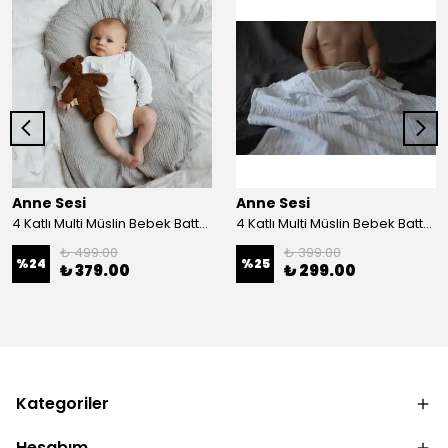
Anne Sesi
Anne Sesi
4 Katlı Multi Müslin Bebek Battaniyesi %100 Organik Pamuk 100x100 cm
4 Katlı Multi Müslin Bebek Battaniyesi %100 Organik Pamuk 70x100 cm
₺ 499.00
₺ 399.00
%
24
%
25
₺ 379.00
₺ 299.00
Kategoriler
Hesabım