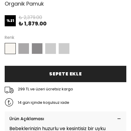
Organik Pamuk
₺ 2,379.00
%
21
₺ 1,879.00
Renk
SEPETE EKLE
299 TL ve üzeri ücretsiz kargo
14 gün içinde koşulsuz iade
Ürün Açıklaması
Bebeklerinizin huzurlu ve kesintisiz bir uyku